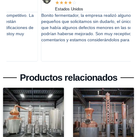
☆
☆
☆
☆
☆
Estados Unidos
Bonito fermentador, la empresa realizó algunos cambios
T
pequeños que solicitamos sin dudarlo, el único problema fue
p
que había algunos defectos menores en las soldaduras que
e
podrían haberse mejorado. Son muy receptivos a los
comentarios y estamos considerándolos para trabajos futuros.
Productos relacionados