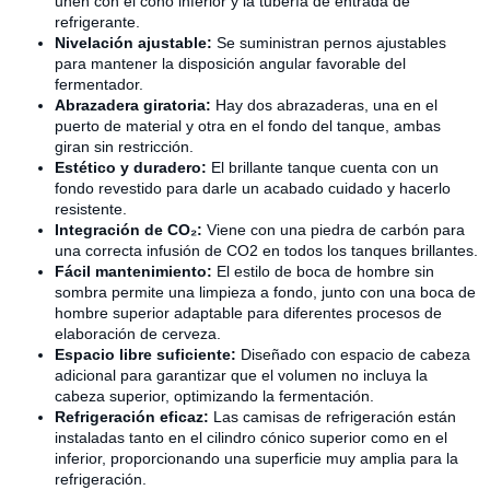
unen con el cono inferior y la tubería de entrada de
refrigerante.
Nivelación ajustable:
Se suministran pernos ajustables
para mantener la disposición angular favorable del
fermentador.
Abrazadera giratoria:
Hay dos abrazaderas, una en el
puerto de material y otra en el fondo del tanque, ambas
giran sin restricción.
Estético y duradero:
El brillante tanque cuenta con un
fondo revestido para darle un acabado cuidado y hacerlo
resistente.
Integración de CO₂:
Viene con una piedra de carbón para
una correcta infusión de CO2 en todos los tanques brillantes.
Fácil mantenimiento:
El estilo de boca de hombre sin
sombra permite una limpieza a fondo, junto con una boca de
hombre superior adaptable para diferentes procesos de
elaboración de cerveza.
Espacio libre suficiente:
Diseñado con espacio de cabeza
adicional para garantizar que el volumen no incluya la
cabeza superior, optimizando la fermentación.
Refrigeración eficaz:
Las camisas de refrigeración están
instaladas tanto en el cilindro cónico superior como en el
inferior, proporcionando una superficie muy amplia para la
refrigeración.