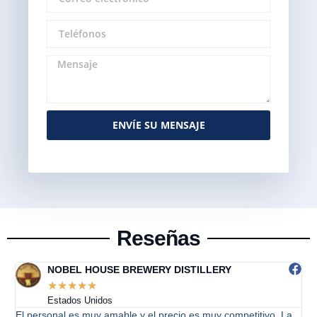
ENVÍE SU MENSAJE
Alternative:
Reseñas
New Berlin Brewing
☆
☆
☆
☆
☆
Estados Unidos
vo. La
Bonito fermentador, la empresa realizó algunos cambios