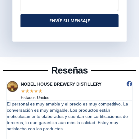
ENVÍE SU MENSAJE
Alternative:
Reseñas
New Berlin Brewing
☆
☆
☆
☆
☆
Estados Unidos
a
Bonito fermentador, la empresa realizó algunos cambios
pequeños que solicitamos sin dudarlo, el único problema fue
e
que había algunos defectos menores en las soldaduras que
podrían haberse mejorado. Son muy receptivos a los
comentarios y estamos considerándolos para trabajos futuros.