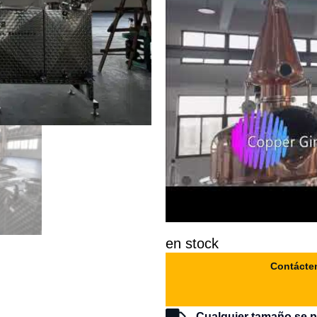
en stock
Contácte
Cualquier tamaño se p