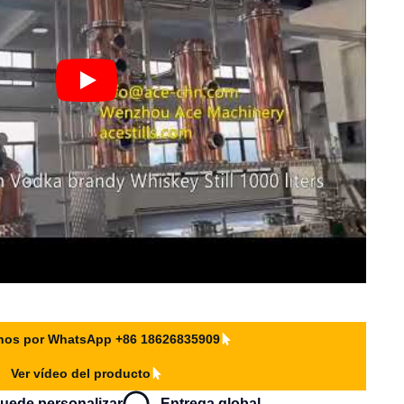
nos por WhatsApp +86 18626835909
Ver vídeo del producto
uede personalizar
Entrega global