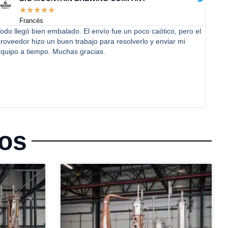
☆
☆
☆
☆
☆
Francés
odo llegó bien embalado. El envío fue un poco caótico, pero el
Esta
roveedor hizo un buen trabajo para resolverlo y enviar mi
desco
equipo a tiempo. Muchas gracias.
para
en pe
de o
Mach
habil
dos