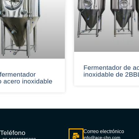
Fermentador de a
fermentador
inoxidable de 2BB
o acero inoxidable
Correo electrónico
Teléfono
info@ace-chn.com