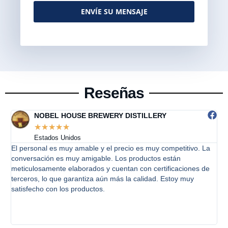
ENVÍE SU MENSAJE
Alternative:
Reseñas
NOBEL HOUSE BREWERY DISTILLERY
☆
☆
☆
☆
☆
Estados Unidos
to
El personal es muy amable y el precio es muy competitivo. La
B
y
conversación es muy amigable. Los productos están
p
meticulosamente elaborados y cuentan con certificaciones de
q
terceros, lo que garantiza aún más la calidad. Estoy muy
p
satisfecho con los productos.
c
e